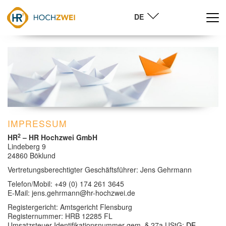
DE
Navig
IMPRESSUM
2
HR
– HR Hochzwei GmbH
Lindeberg 9
24860 Böklund
Vertretungsberechtigter Geschäftsführer: Jens Gehrmann
Telefon/Mobil: +49 (0) 174 261 3645
E-Mail: jens.gehrmann@hr-hochzwei.de
Registergericht: Amtsgericht Flensburg
Registernummer: HRB 12285 FL
Umsatzsteuer-Identifikationsnummer gem. § 27a UStG:
DE